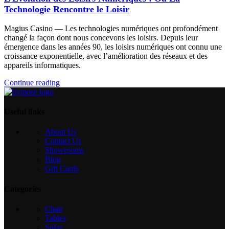
Technologie Rencontre le Loisir
Magius Casino — Les technologies numériques ont profondément
changé la façon dont nous concevons les loisirs. Depuis leur
émergence dans les années 90, les loisirs numériques ont connu une
croissance exponentielle, avec l’amélioration des réseaux et des
appareils informatiques.
Continue reading
Useful links
About Us
Contact Us
Showrooms
Blog
Gift Cards
Categories
Chair
Tables
Sofas