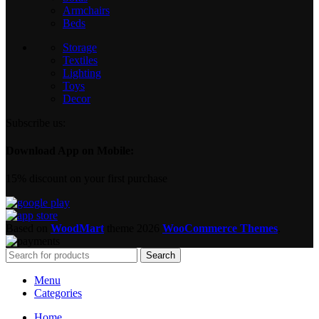
Armchairs
Beds
Storage
Textiles
Lighting
Toys
Decor
Subscribe us:
Download App on Mobile:
15% discount on your first purchase
Based on
WoodMart
theme
2026
WooCommerce Themes
.
Search
Menu
Categories
Home