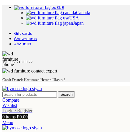
EUR
Canada
USA
Japan
Gift cards
Showrooms
About us
+90 552 713 00 22
Canlı Destek Hattımıza Hemen Ulaşın !
Search
Compare
Wishlist
Login / Register
0
items
₺
0.00
Menu