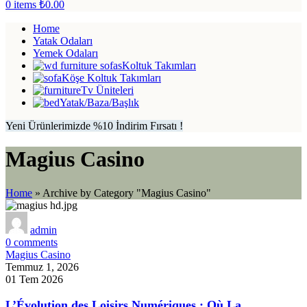
0
items
₺
0.00
Home
Yatak Odaları
Yemek Odaları
Koltuk Takımları
Köşe Koltuk Takımları
Tv Üniteleri
Yatak/Baza/Başlık
Yeni Ürünlerimizde %10 İndirim Fırsatı !
Magius Casino
Home
»
Archive by Category "Magius Casino"
admin
0
comments
Magius Casino
Temmuz 1, 2026
01 Tem 2026
L’Évolution des Loisirs Numériques : Où La