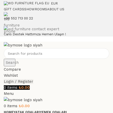
EUR
GIFT CARDS
SHOWROOMS
ABOUT US
+90 552 713 00 22
Canlı Destek Hattımıza Hemen Ulaşın !
Search
Compare
Wishlist
Login / Register
0
items
₺
0.00
Menu
0
items
₺
0.00
HOME
YATAK ODALARI
YEMEK ODALARI