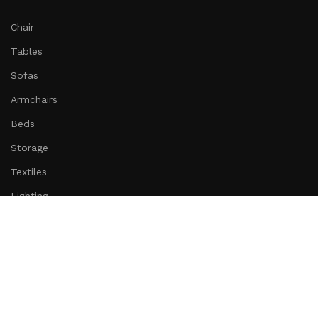
Chair
Tables
Sofas
Armchairs
Beds
Storage
Textiles
Lighting
Toys
Decor
Subscribe us:
Download App on Mobile:
15% discount on your first purchase