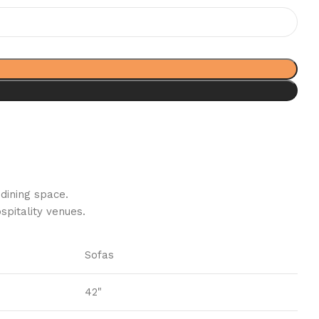
dining space.
pitality venues.‎
Sofas
42"