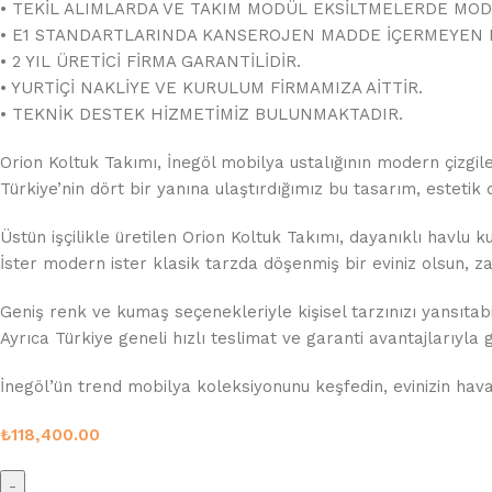
• TEKİL ALIMLARDA VE TAKIM MODÜL EKSİLTMELERDE MO
• E1 STANDARTLARINDA KANSEROJEN MADDE İÇERMEYEN 
• 2 YIL ÜRETİCİ FİRMA GARANTİLİDİR.
• YURTİÇİ NAKLİYE VE KURULUM FİRMAMIZA AİTTİR.
• TEKNİK DESTEK HİZMETİMİZ BULUNMAKTADIR.
Orion Koltuk Takımı, İnegöl mobilya ustalığının modern çizgile
Türkiye’nin dört bir yanına ulaştırdığımız bu tasarım, estetik
Üstün işçilikle üretilen Orion Koltuk Takımı, dayanıklı havlu
İster modern ister klasik tarzda döşenmiş bir eviniz olsun, z
Geniş renk ve kumaş seçenekleriyle kişisel tarzınızı yansıtabili
Ayrıca Türkiye geneli hızlı teslimat ve garanti avantajlarıyla g
İnegöl’ün trend mobilya koleksiyonunu keşfedin, evinizin havas
₺
118,400.00