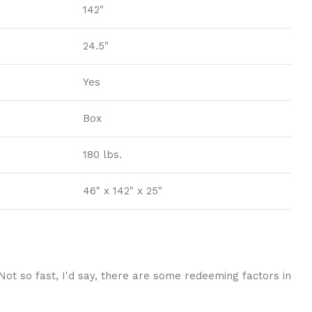
142"
24.5"
Yes
Box
180 lbs.
46" x 142" x 25"
 Not so fast, I'd say, there are some redeeming factors in