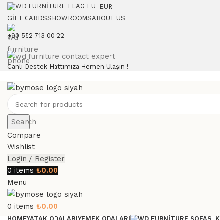
EUR
GIFT CARDS
SHOWROOMS
ABOUT US
+90 552 713 00 22
Canlı Destek Hattımıza Hemen Ulaşın !
Search
Compare
Wishlist
Login / Register
0
items
₺
0.00
Menu
0
items
₺
0.00
HOME
YATAK ODALARI
YEMEK ODALARI
K