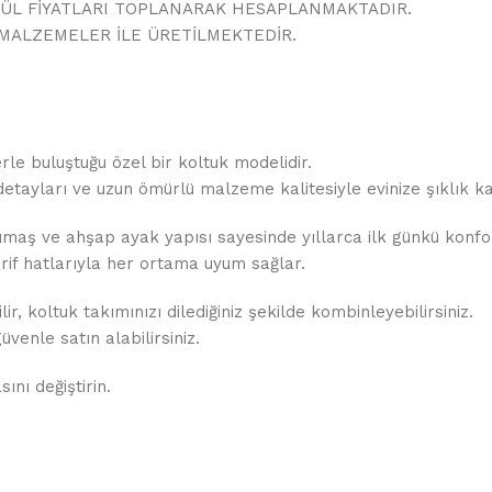
DÜL FİYATLARI TOPLANARAK HESAPLANMAKTADIR.
MALZEMELER İLE ÜRETİLMEKTEDİR.
rle buluştuğu özel bir koltuk modelidir.
 detayları ve uzun ömürlü malzeme kalitesiyle evinize şıklık ka
 kumaş ve ahşap ayak yapısı sayesinde yıllarca ilk günkü konfo
arif hatlarıyla her ortama uyum sağlar.
r, koltuk takımınızı dilediğiniz şekilde kombinleyebilirsiniz.
üvenle satın alabilirsiniz.
ını değiştirin.