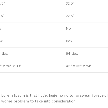
.5"
32.5"
.5"
22.5"
o
No
ox
Box
 lbs.
64 lbs.
" x 26" x 39"
45" x 35" x 24"
hat Lorem Ipsum is that huge, huge no no to forswear forever.
a worse problem to take into consideration.