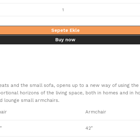
Sepete Ekle
Buy now
ats and the small sofa, opens up to a new way of using the 
tional horizons of the living space, both in homes and in hos
nd lounge small armchairs.
air
Armchair
"
42"