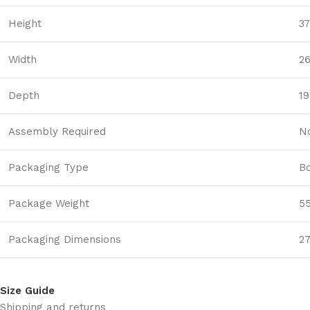
Height
37
Width
26
Depth
19
Assembly Required
N
Packaging Type
B
Package Weight
55
Packaging Dimensions
27
Size Guide
Shipping and returns