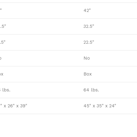
"
42"
.5"
32.5"
.5"
22.5"
o
No
ox
Box
 lbs.
64 lbs.
" x 26" x 39"
45" x 35" x 24"