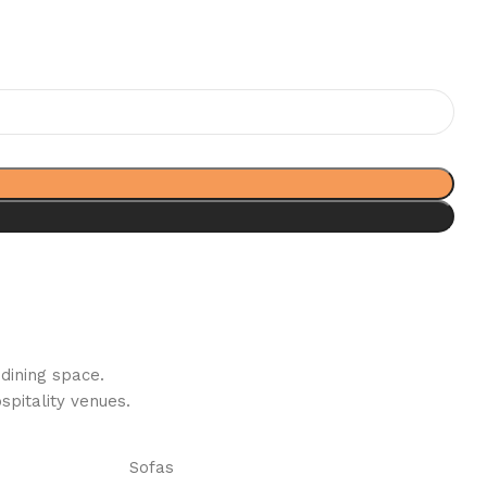
dining space.
pitality venues.‎
Sofas