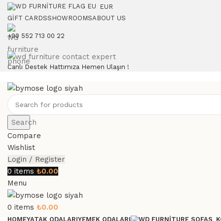
EUR
GIFT CARDS
SHOWROOMS
ABOUT US
+90 552 713 00 22
Canlı Destek Hattımıza Hemen Ulaşın !
Search
Compare
Wishlist
Login / Register
0
items
₺
0.00
Menu
0
items
₺
0.00
HOME
YATAK ODALARI
YEMEK ODALARI
K