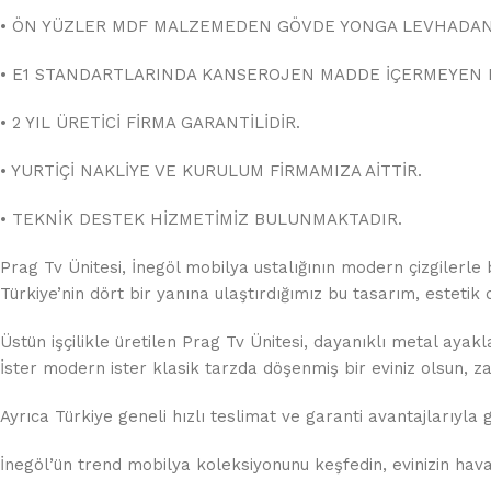
• ÖN YÜZLER MDF MALZEMEDEN GÖVDE YONGA LEVHADAN
• E1 STANDARTLARINDA KANSEROJEN MADDE İÇERMEYEN 
• 2 YIL ÜRETİCİ FİRMA GARANTİLİDİR.
• YURTİÇİ NAKLİYE VE KURULUM FİRMAMIZA AİTTİR.
• TEKNİK DESTEK HİZMETİMİZ BULUNMAKTADIR.
Prag Tv Ünitesi, İnegöl mobilya ustalığının modern çizgilerle b
Türkiye’nin dört bir yanına ulaştırdığımız bu tasarım, estetik
Üstün işçilikle üretilen Prag Tv Ünitesi, dayanıklı metal ayakl
İster modern ister klasik tarzda döşenmiş bir eviniz olsun, z
Ayrıca Türkiye geneli hızlı teslimat ve garanti avantajlarıyla g
İnegöl’ün trend mobilya koleksiyonunu keşfedin, evinizin havas