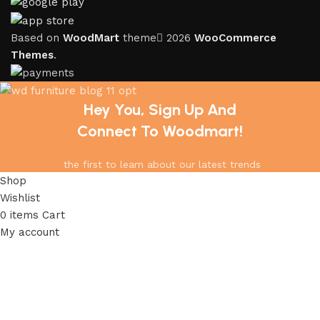
Based on
WoodMart
theme
2026
WooCommerce
Themes
.
Hey You, Sign Up And
Connect To Woodmart!
the first to learn about our latest trends
Shop
Wishlist
0
items
Cart
My account