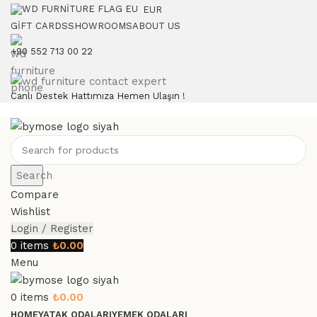
EUR
GIFT CARDS
SHOWROOMS
ABOUT US
+90 552 713 00 22
Canlı Destek Hattımıza Hemen Ulaşın !
Search
Compare
Wishlist
Login / Register
0
items
₺
0.00
Menu
0
items
₺
0.00
HOME
YATAK ODALARI
YEMEK ODALARI