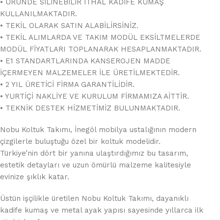
• ÜRÜNDE SİLİNEBİLİR İTHAL KADİFE KUMAŞ
KULLANILMAKTADIR.
• TEKİL OLARAK SATIN ALABİLİRSİNİZ.
• TEKİL ALIMLARDA VE TAKIM MODÜL EKSİLTMELERDE
MODÜL FİYATLARI TOPLANARAK HESAPLANMAKTADIR.
• E1 STANDARTLARINDA KANSEROJEN MADDE
İÇERMEYEN MALZEMELER İLE ÜRETİLMEKTEDİR.
• 2 YIL ÜRETİCİ FİRMA GARANTİLİDİR.
• YURTİÇİ NAKLİYE VE KURULUM FİRMAMIZA AİTTİR.
• TEKNİK DESTEK HİZMETİMİZ BULUNMAKTADIR.
Nobu Koltuk Takımı, İnegöl mobilya ustalığının modern
çizgilerle buluştuğu özel bir koltuk modelidir.
Türkiye’nin dört bir yanına ulaştırdığımız bu tasarım,
estetik detayları ve uzun ömürlü malzeme kalitesiyle
evinize şıklık katar.
Üstün işçilikle üretilen Nobu Koltuk Takımı, dayanıklı
kadife kumaş ve metal ayak yapısı sayesinde yıllarca ilk